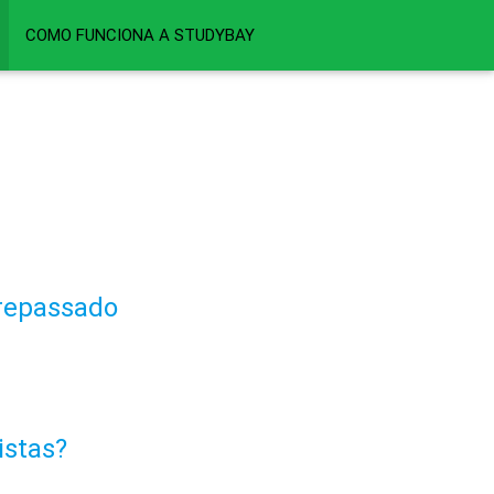
COMO FUNCIONA A STUDYBAY
 repassado
istas?