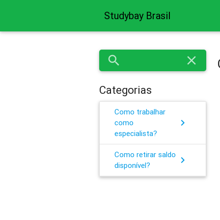
Studybay Brasil
search
close
Categorias
Como trabalhar
chevron_right
como
especialista?
Como retirar saldo
chevron_right
disponível?